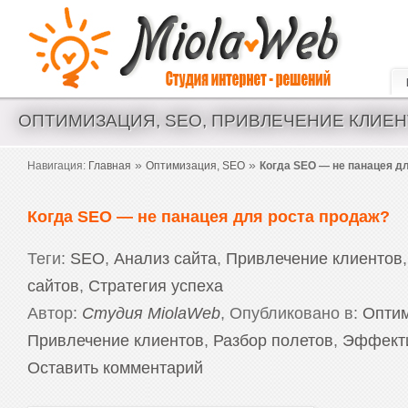
Создание сайтов и интернет магазинов. Аудит и seo оптимизация.
ОПТИМИЗАЦИЯ, SEO, ПРИВЛЕЧЕНИЕ КЛИЕН
»
»
Навигация:
Главная
Оптимизация, SEO
Когда SEO — не панацея д
Когда SEO — не панацея для роста продаж?
Теги:
SEO
,
Анализ сайта
,
Привлечение клиентов
сайтов
,
Стратегия успеха
Автор:
Студия MiolaWeb
, Опубликовано в:
Оптим
Привлечение клиентов
,
Разбор полетов
,
Эффекти
Оставить комментарий