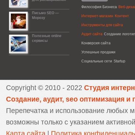
Философия Бизнеса
Веб-диза
Письмо SEO —
Интернет-магазин
Контент
Морозу
Инструменты для сайта
Аудит сайта
Создание логоти
Полезные online
сервисы
Конверсия сайта
Успешные продажи
Социальные сети
Startup
Copyright © 2010 - 2022
Студия интерн
Создание, аудит, seo оптимизация и
Перепечатка и использование любых м
возможны только с указанием активной
Карта сайта
|
Политика конфиденциал