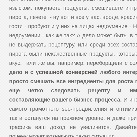
изыском: покупаете продукты, смешиваете инг
пирога, печете - ну вот и все у вас, вроде, крас
гости - пробуют и у них на лицах недоумение -
недоумении - как же так? А дело может быть в 
не выдержать рецептуру, или среди всех сост
пирога были некачественные продукты, которы
вкус, или же вы, например, переборщили с с
дело и с
успешной конверсией
любого интер
просто смешать все ингредиенты для роста 
еще четко следовать рецепту и име
составляющие вашего бизнес-процесса.
И ин
самого грамотного seo-продвижения и оптими
так и останутся на прежнем уровне, и даже пр
трафика ваш доход не увеличится. Давайте 
почему может возникнуть такая ситуация.