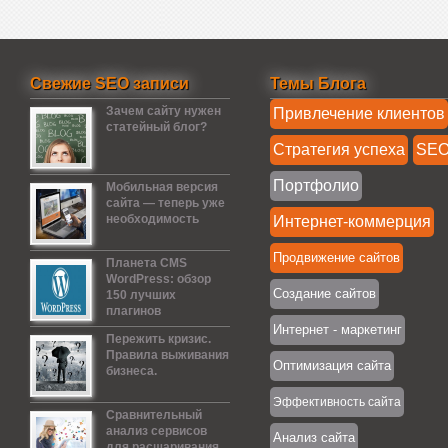
Свежие SEO записи
Темы Блога
Зачем сайту нужен
Привлечение клиентов
статейный блог?
Стратегия успеха
SE
Портфолио
Мобильная версия
сайта — теперь уже
необходимость
Интернет-коммерция
Продвижение сайтов
Планета CMS
WordPress: обзор
Создание сайтов
150 лучших
плагинов
Интернет - маркетинг
Пережить кризис.
Правила выживания
Оптимизация сайта
бизнеса.
Эффективность сайта
Сравнительный
анализ сервисов
Анализ сайта
для расшаривания