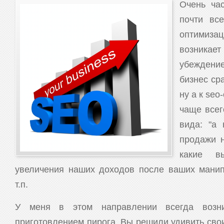
Очень час
почти все
оптимиза
возника
убеждени
бизнес сра
ну а к seo
чаще всег
вида: "а 
продажи н
какие в
увеличения наших доходов после ваших манип
т.п.
У меня в этом направлении всегда возни
приготовлением пирога. Вы решили удивить сво