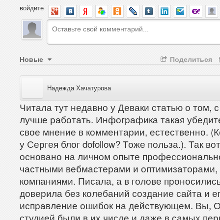
войдите
Новые
Поделиться
Надежда Хачатурова
Читала тут недавно у Деваки статью о том, с
лучше работать. Инфографика такая убедите
свое мнение в комментарии, естественно. (Кс
у Сергея блог dofollow? Тоже польза.). Так во
основано на личном опыте профессиональног
частными вебмастерами и оптимизаторами, т
компаниями. Писала, а в голове проносились 
доверила без колебаний создание сайта и ег
исправление ошибок на действующем. Вы, Ол
студией были в их числе и даже в самых пер