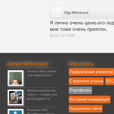
Olga Mirmanova
Я лично очень ценю его подх
мне тоже очень приятен.
2014.11.27 19:28
Свежие SEO записи
Темы Блога
Зачем сайту нужен
Привлечение клиентов
статейный блог?
Стратегия успеха
SE
Портфолио
Мобильная версия
сайта — теперь уже
необходимость
Интернет-коммерция
Продвижение сайтов
Планета CMS