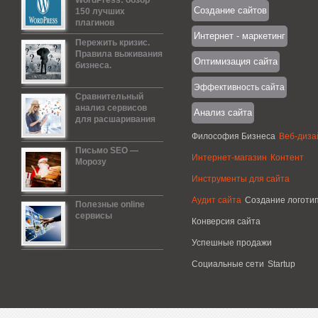
WordPress: обзор
Создание сайтов
150 лучших
плагинов
Интернет - маркетинг
Пережить кризис.
Правила выживания
Оптимизация сайта
бизнеса.
Эффективность сайта
Сравнительный
анализ сервисов
Анализ сайта
для расшаривания
Философия Бизнеса
Веб-диза
Письмо SEO —
Интернет-магазин
Контент
Морозу
Инструменты для сайта
Аудит сайта
Создание логоти
Полезные online
сервисы
Конверсия сайта
Успешные продажи
Социальные сети
Startup