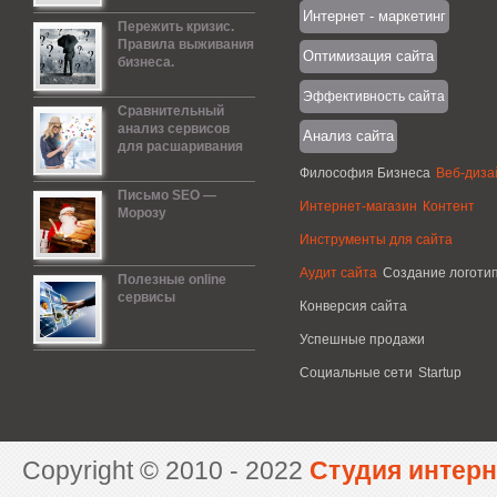
Интернет - маркетинг
Пережить кризис.
Правила выживания
Оптимизация сайта
бизнеса.
Эффективность сайта
Сравнительный
анализ сервисов
Анализ сайта
для расшаривания
Философия Бизнеса
Веб-диза
Письмо SEO —
Интернет-магазин
Контент
Морозу
Инструменты для сайта
Аудит сайта
Создание логоти
Полезные online
сервисы
Конверсия сайта
Успешные продажи
Социальные сети
Startup
Copyright © 2010 - 2022
Студия интерн