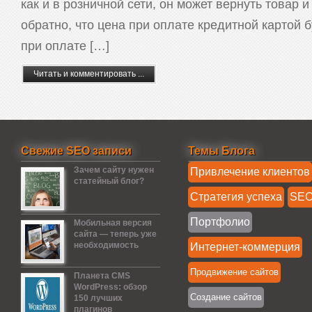
как и в розничной сети, он может вернуть товар и
обратно, что цена при оплате кредитной картой б
при оплате […]
Читать и комментировать ...
Свежие SEO записи
Темы Блога
Зачем сайту нужен
Привлечение клиентов
статейный блог?
Стратегия успеха
SE
Портфолио
Мобильная версия
сайта — теперь уже
необходимость
Интернет-коммерция
Продвижение сайтов
Планета CMS
WordPress: обзор
Создание сайтов
150 лучших
плагинов