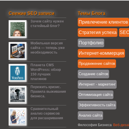
Свежие SEO записи
Темы Блога
Зачем сайту нужен
Привлечение клиентов
статейный блог?
Стратегия успеха
SE
Портфолио
Мобильная версия
сайта — теперь уже
необходимость
Интернет-коммерция
Продвижение сайтов
Планета CMS
WordPress: обзор
Создание сайтов
150 лучших
плагинов
Интернет - маркетинг
Пережить кризис.
Правила выживания
Оптимизация сайта
бизнеса.
Эффективность сайта
Сравнительный
анализ сервисов
Анализ сайта
для расшаривания
Философия Бизнеса
Веб-диза