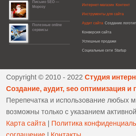
Письмо SEO —
Интернет-магазин
Контент
Морозу
Инструменты для сайта
Аудит сайта
Создание логоти
Полезные online
сервисы
Конверсия сайта
Успешные продажи
Социальные сети
Startup
Copyright © 2010 - 2022
Студия интерн
Создание, аудит, seo оптимизация и
Перепечатка и использование любых м
возможны только с указанием активной
Карта сайта
|
Политика конфиденциал
соглашение
|
Контакты