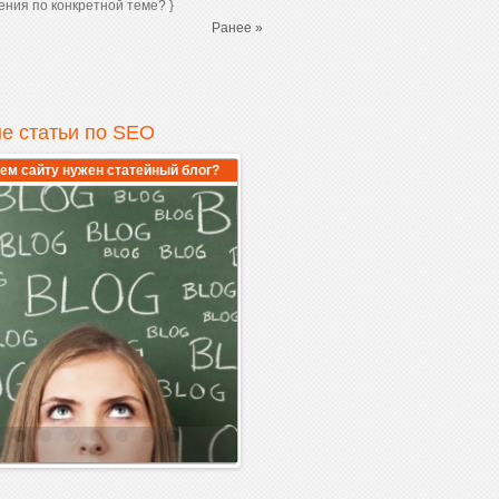
ния по конкретной теме? }
Ранее »
е статьи по SEO
ем сайту нужен статейный блог?