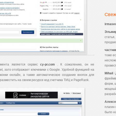
Свеж
irmaseo
Эльмир
статья,
продаю
частни
тоже ес
неслож
умента является сервис
cy-pr.com
. К сожалению, он не
провест
net, зато отображает ключевики с Google. Удобной функцией на
Mihail
конки онлайн, а также автоматическое создание кнопок для
фреймво
 разместить на своем ресурсе код счетчика ТИЦ и PageRank.
форм, 
мощный
разрабо
Алексе
плагин
было н