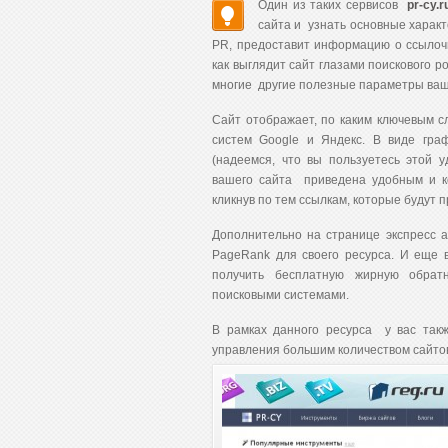
Один из таких сервисов
pr-cy.r
сайта и узнать основные харак
PR, предоставит информацию о ссылочн
как выглядит сайт глазами поискового р
многие другие полезные параметры ваш
Сайт отображает, по каким ключевым с
систем Google и Яндекс. В виде граф
(надеемся, что вы пользуетесь этой 
вашего сайта приведена удобным и ко
кликнув по тем ссылкам, которые будут 
Дополнительно на странице экспресс а
PageRank для своего ресурса. И еще 
получить бесплатную жирную обратн
поисковыми системами.
В рамках данного ресурса у вас такж
управления большим количеством сайто