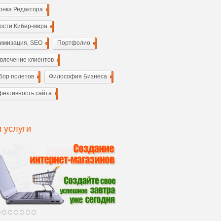
онка Редактора
6
ости Кибер-мира
6
имизация, SEO
42
Портфолио
45
влечение клиентов
44
бор полетов
21
Философия Бизнеса
18
ективность сайта
32
 услуги