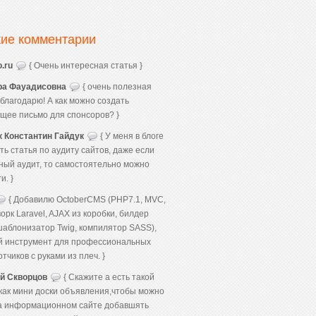
ие комментарии
.ru
{ Очень интересная статья }
а Фауадисовна
{ очень полезная
 благодарю! А как можно создать
щее письмо для спонсоров? }
к Константин Гайдук
{ У меня в блоге
ть статья по аудиту сайтов, даже если
ный аудит, то самостоятельно можно
и. }
{ Добавилю OctoberCMS (PHP7.1, MVC,
рк Laravel, AJAX из коробки, билдер
шаблонизатор Twig, компилятор SASS),
 инструмент для профессиональных
тчиков с руками из плеч. }
й Скворцов
{ Скажите а есть такой
 как мини доски объявления,чтобы можно
а информационном сайте добавшять