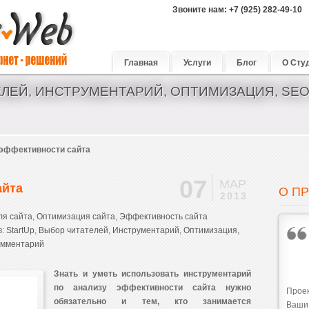
Звоните нам: +7 (925) 282-49-10
и seo оптимизация.
Главная
Услуги
Блог
О Сту
ЕЛЕЙ, ИНСТРУМЕНТАРИЙ, ОПТИМИЗАЦИЯ, SE
эффективности сайта
07
МАР
айта
О П
2013
ля сайта
,
Оптимизация сайта
,
Эффективность сайта
в:
StartUp
,
Выбор читателей
,
Инструментарий
,
Оптимизация,
омментарий
Знать и уметь использовать инструментарий
по анализу эффективности сайта нужно
Прое
обязательно и тем, кто занимается
Ваши