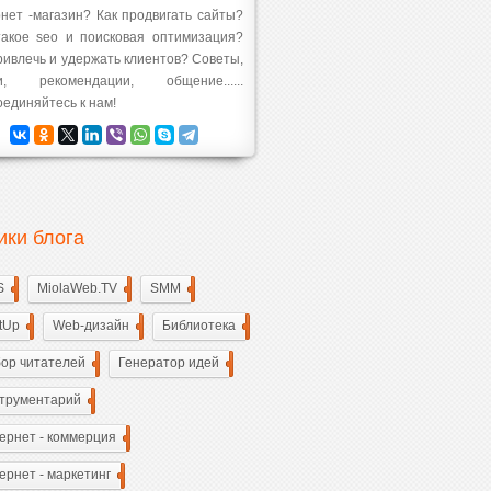
нет -магазин? Как продвигать сайты?
такое seo и поисковая оптимизация?
ривлечь и удержать клиентов? Советы,
ги, рекомендации, общение......
единяйтесь к нам!
ики блога
S
3
MiolaWeb.TV
2
SMM
6
rtUp
22
Web-дизайн
24
Библиотека
10
ор читателей
12
Генератор идей
18
трументарий
39
ернет - коммерция
35
ернет - маркетинг
33