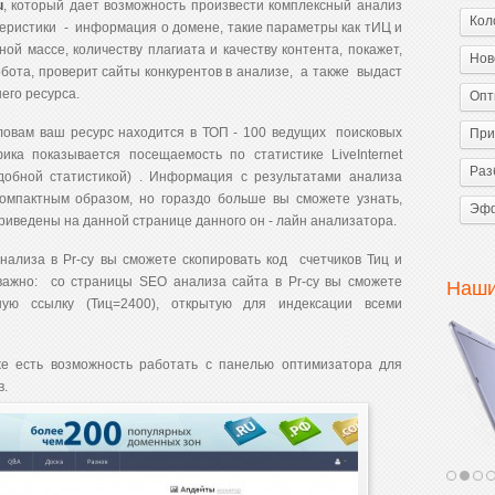
u
, который дает возможность произвести комплексный анализ
Кол
теристики - информация о домене, такие параметры как тИЦ и
ой массе, количеству плагиата и качеству контента,
покажет,
Нов
обота
, проверит сайты конкурентов в анализе, а также выдаст
его ресурса.
Опт
ловам ваш ресурс находится в ТОП - 100 ведущих поисковых
При
ика показывается посещаемость по статистике LiveInternet
Раз
удобной статистикой) . Информация с результатами анализа
мпактным образом, но гораздо больше вы сможете узнать,
Эфф
приведены на данной странице данного он - лайн анализатора.
нализа в Pr-cy вы сможете скопировать код счетчиков Тиц и
важно: со страницы SEO анализа сайта в Pr-cy вы сможете
Наши
ую ссылку (Тиц=2400), открытую для индексации всеми
е есть возможность работать с панелью оптимизатора для
в.