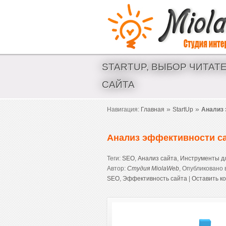
Создание сайтов и интернет магазинов. Аудит 
STARTUP, ВЫБОР ЧИТАТ
САЙТА
»
»
Навигация:
Главная
StartUp
Анализ 
Анализ эффективности с
Теги:
SEO
,
Анализ сайта
,
Инструменты д
Автор:
Студия MiolaWeb
, Опубликовано 
SEO
,
Эффективность сайта
|
Оставить к