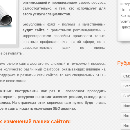
оптимизацией и продвижением своего ресурса
интер
самостоятельно, и тем, кто использует для
Что 
этого услуги специалистов.
Как п
услу
Безусловный факт - полный и качественный
Присо
аудит сайта
с грамотными рекомендациями и
корректировками способны произвести только
опытные профессионалы в этой сфере, но и
самостоятельные шаги по оценке
е результаты.
Рубр
же одного сайта достаточно сложный и трудоемкий процесс,
ое количество различный факторов, оказывающих влияние на
поддержке и развитии сети сайтов, то без специальных SEO -
CM
ески невозможно.
Sta
ТНЫЕ инструменты как раз и позволяют проводить
Выб
нтернет - ресурсов в автоматическом режиме, выводя для
ализа. На страницах этих сервисов вам нужно будет лишь
Инс
его сайта и ждать окончания SEO анализа.
Инт
ех изменений ваших сайтов!
Инт