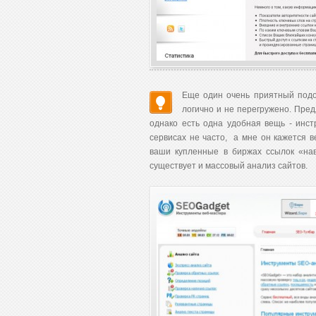
Еще один очень приятный под
логично и не перегружено. Пре
однако есть одна удобная вещь - инст
сервисах не часто, а мне он кажется 
ваши купленные в биржах ссылок «нав
существует и массовый анализ сайтов.