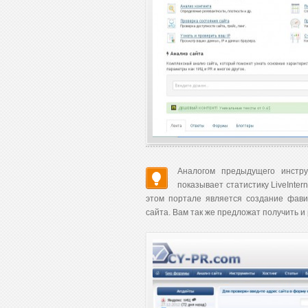
Аналогом предыдущего инстр
показывает статистику LiveInter
этом портале является создание фави
сайта. Вам так же предложат получить и